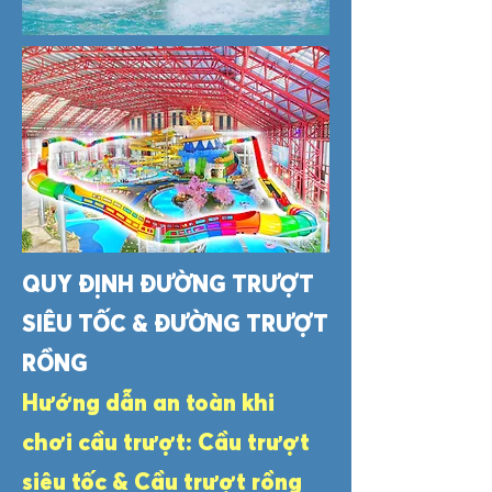
QUY ĐỊNH ĐƯỜNG TRƯỢT
SIÊU TỐC & ĐƯỜNG TRƯỢT
RỒNG
Hướng dẫn an toàn khi
chơi cầu trượt: Cầu trượt
siêu tốc & Cầu trượt rồng