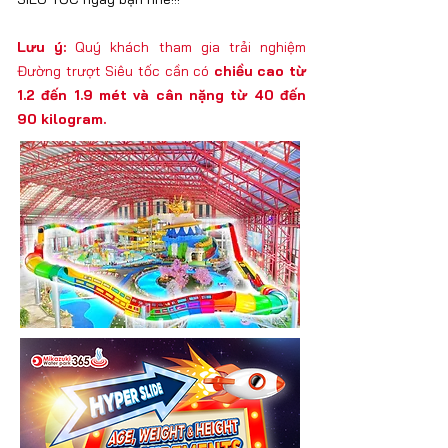
Lưu ý:
Quý khách tham gia trải nghiệm
Đường trượt Siêu tốc cần có
chiều cao từ
1.2 đến 1.9 mét và cân nặng từ 40 đến
90 kilogram.