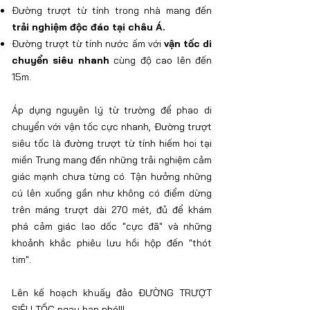
Đường trượt từ tính trong nhà mang đến
trải nghiệm độc đáo tại châu Á.
Đường trượt từ tính nước ấm với
vận tốc di
chuyển siêu nhanh
cùng độ cao lên đến
15m.
Áp dụng nguyên lý từ trường để phao di
chuyển với vận tốc cực nhanh, Đường trượt
siêu tốc là đường trượt từ tính hiếm hoi tại
miền Trung mang đến những trải nghiệm cảm
giác mạnh chưa từng có. Tận hưởng những
cú lên xuống gần như không có điểm dừng
trên máng trượt dài 270 mét, đủ để khám
phá cảm giác lao dốc "cực đã" và những
khoảnh khắc phiêu lưu hồi hộp đến "thót
tim".
Lên kế hoạch khuấy đảo ĐƯỜNG TRƯỢT
SIÊU TỐC ngay bạn nhé!!!