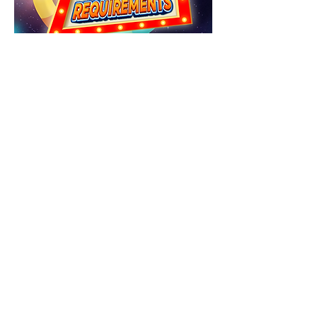
CÔNG TY TNHH ODK MIKAZUKI VIỆT NAM
Địa chỉ: Khu du lịch Xuân Thiều, Đường Nguyễn Tất Thành,
Phường Hải Vân, TP Đà Nẵng.
CÔNG VIÊN NƯỚC MIKAZUKI 365
Hotline:
02363 767 888
Email: info
@mikazukiwaterpark.com
CHÍNH SÁCH BẢO MẬT