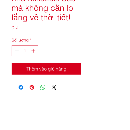
mà không cần lo
lắng về thời tiết!
Giá
0 ₫
Số lượng
*
Thêm vào giỏ hàng
CÔNG TY TNHH ODK MIKAZUKI VIỆT NAM
Địa chỉ: Khu du lịch Xuân Thiều, Đường Nguyễn Tất Thành,
Phường Hải Vân, TP Đà Nẵng.
CÔNG VIÊN NƯỚC MIKAZUKI 365