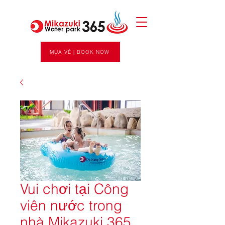
MUA VÉ | BOOK NOW
Vui chơi tại Công
viên nước trong
nhà Mikazuki 365