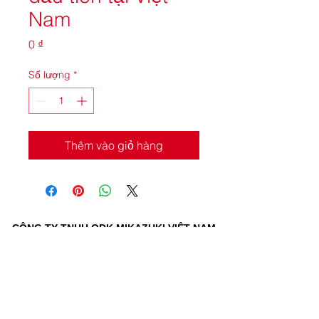
Nam
Giá
0 ₫
Số lượng
*
Thêm vào giỏ hàng
CÔNG TY TNHH ODK MIKAZUKI VIỆT NAM
Địa chỉ: Khu du lịch Xuân Thiều, Đường Nguyễn Tất Thành,
Phường Hải Vân, TP Đà Nẵng.
CÔNG VIÊN NƯỚC MIKAZUKI 365
Hotline:
02363 767 888
Email: info
@mikazukiwaterpark.com