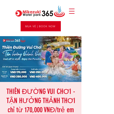
MUA VÉ | BOOK NOW
THIÊN ĐƯỜNG VUI CHƠI -
TẬN HƯỞNG THẢNH THƠI
chỉ từ 170,000 VNĐ/trẻ em