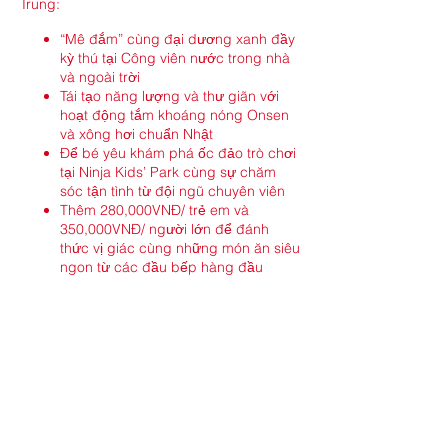
Trung:
“Mê đắm” cùng đại dương xanh đầy
kỳ thú tại Công viên nước trong nhà
và ngoài trời
Tái tạo năng lượng và thư giãn với
hoạt động tắm khoáng nóng Onsen
và xông hơi chuẩn Nhật
Để bé yêu khám phá ốc đảo trò chơi
tại Ninja Kids’ Park cùng sự chăm
sóc tận tình từ đội ngũ chuyên viên
Thêm 280,000VNĐ/ trẻ em và
350,000VNĐ/ người lớn để đánh
thức vị giác cùng những món ăn siêu
ngon từ các đầu bếp hàng đầu
Còn chần chờ gì nữa mà không đánh dấu
một mùa hè đáng nhớ nhất từ trước đến
nay tại Công viên nước Mikazuki 365 ngay
thôi!