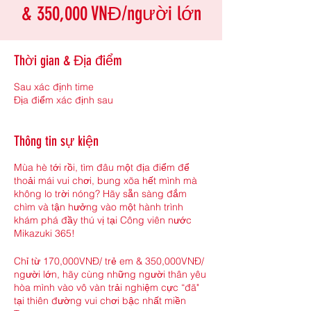
& 350,000 VNĐ/người lớn
Thời gian & Địa điểm
Sau xác định time
Địa điểm xác định sau
Thông tin sự kiện
Mùa hè tới rồi, tìm đâu một địa điểm để
thoải mái vui chơi, bung xõa hết mình mà
không lo trời nóng? Hãy sẵn sàng đắm
chìm và tận hưởng vào một hành trình
khám phá đầy thú vị tại Công viên nước
Mikazuki 365!
Chỉ từ
170,000VNĐ/ trẻ em & 350,000VNĐ/
người lớn
, hãy cùng những người thân yêu
hòa mình vào vô vàn trải nghiệm cực “đã"
tại thiên đường vui chơi bậc nhất miền