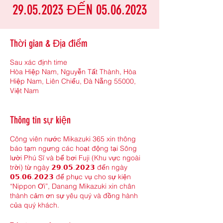
29.05.2023 ĐẾN 05.06.2023
Thời gian & Địa điểm
Sau xác định time
Hòa Hiệp Nam, Nguyễn Tất Thành, Hòa
Hiệp Nam, Liên Chiểu, Đà Nẵng 55000,
Việt Nam
Thông tin sự kiện
Công viên nước Mikazuki 365 xin thông
báo tạm ngưng các hoạt động tại Sông
lười Phú Sĩ và bể bơi Fuji (Khu vực ngoài
trời) từ ngày 𝟮𝟵.𝟬𝟱.𝟮𝟬𝟮𝟯 đến ngày
𝟬𝟱.𝟬𝟲.𝟮𝟬𝟮𝟯 để phục vụ cho sự kiện
“Nippon Ơi”, Danang Mikazuki xin chân
thành cảm ơn sự yêu quý và đồng hành
của quý khách.