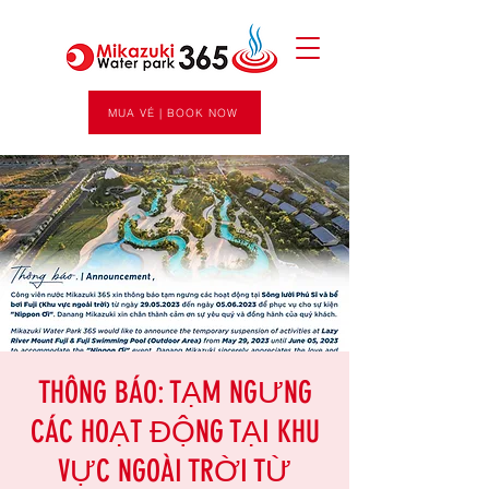
MUA VÉ | BOOK NOW
THÔNG BÁO: TẠM NGƯNG
CÁC HOẠT ĐỘNG TẠI KHU
VỰC NGOÀI TRỜI TỪ