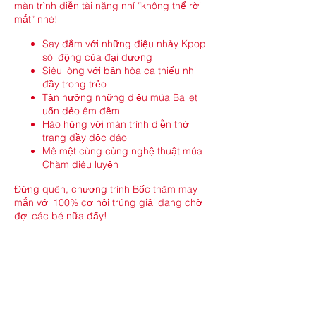
màn trình diễn tài năng nhí “không thể rời
mắt” nhé!
Say đắm với những điệu nhảy Kpop
sôi động của đại dương
Siêu lòng với bản hòa ca thiếu nhi
đầy trong trẻo
Tận hưởng những điệu múa Ballet
uốn dẻo êm đềm
Hào hứng với màn trình diễn thời
trang đầy độc đáo
Mê mệt cùng cùng nghệ thuật múa
Chăm điêu luyện
Đừng quên, chương trình Bốc thăm may
mắn với 100% cơ hội trúng giải đang chờ
đợi các bé nữa đấy!
Còn chần chờ gì nữa, cùng bé yêu và sẵn
sàng trải nghiệm hành trình vui chơi đầy
nghệ thuật tại Công viên nước Mikazuki
365 nhé các bố mẹ ơi!