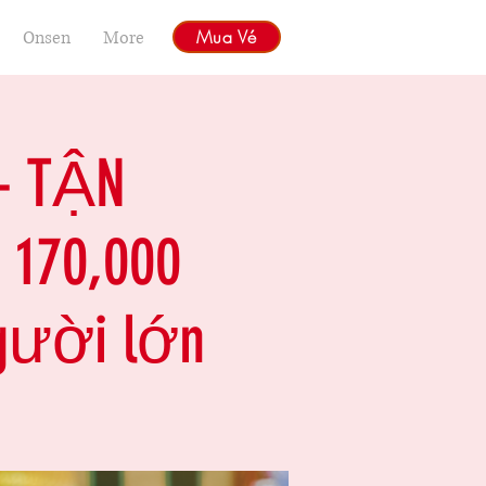
Mua Vé
Onsen
More
- TẬN
170,000
gười lớn