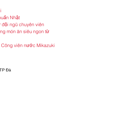
i
huẩn Nhật
ừ đội ngũ chuyên viên 
ng món ăn siêu ngon từ 
 Công viên nước Mikazuki 
 TP Đà