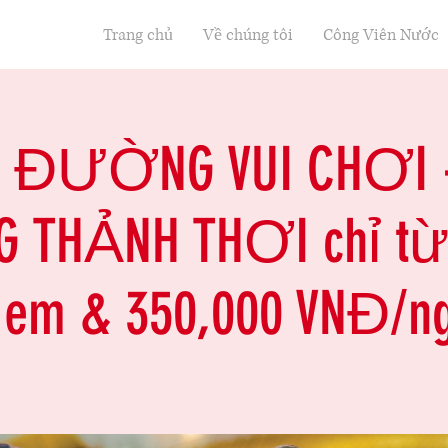
Trang chủ
Về chúng tôi
Công Viên Nước
N ĐƯỜNG VUI CHƠI 
THẢNH THƠI chỉ từ 
 em & 350,000 VNĐ/n