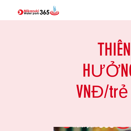
THIÊ
HƯỞNG 
VNĐ/trẻ