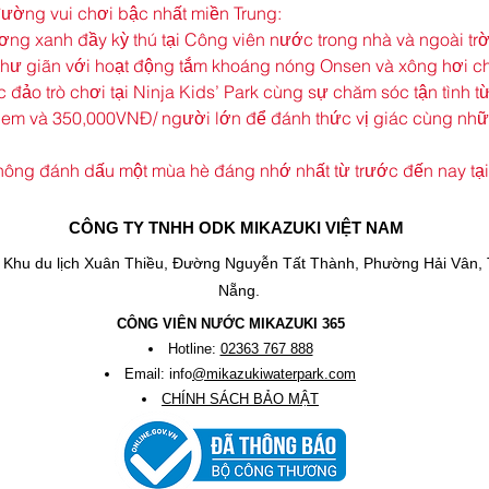
 đường vui chơi bậc nhất miền Trung:
ng xanh đầy kỳ thú tại Công viên nước trong nhà và ngoài trờ
 thư giãn với hoạt động tắm khoáng nóng Onsen và xông hơi c
đảo trò chơi tại Ninja Kids’ Park cùng sự chăm sóc tận tình t
em và 350,000VNĐ/ người lớn để đánh thức vị giác cùng nhữ
 
ông đánh dấu một mùa hè đáng nhớ nhất từ trước đến nay tại
CÔNG TY TNHH ODK MIKAZUKI VIỆT NAM
: Khu du lịch Xuân Thiều, Đường Nguyễn Tất Thành, Phường Hải Vân,
Nẵng.
CÔNG VIÊN NƯỚC MIKAZUKI 365
Hotline:
02363 767 888
Email: info
@mikazukiwaterpark.com
CHÍNH SÁCH BẢO MẬT