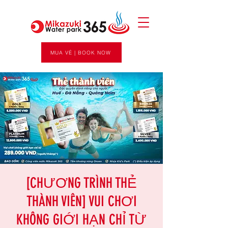
MUA VÉ | BOOK NOW
[CHƯƠNG TRÌNH THẺ
THÀNH VIÊN] VUI CHƠI
KHÔNG GIỚI HẠN CHỈ TỪ