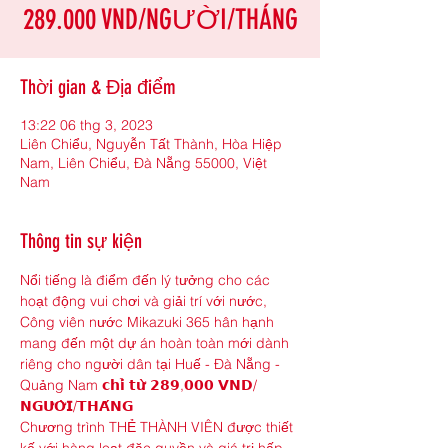
289.000 VND/NGƯỜI/THÁNG
Thời gian & Địa điểm
13:22 06 thg 3, 2023
Liên Chiểu, Nguyễn Tất Thành, Hòa Hiệp
Nam, Liên Chiểu, Đà Nẵng 55000, Việt
Nam
Thông tin sự kiện
Nổi tiếng là điểm đến lý tưởng cho các 
hoạt động vui chơi và giải trí với nước, 
Công viên nước Mikazuki 365 hân hạnh 
mang đến một dự án hoàn toàn mới dành 
riêng cho người dân tại Huế - Đà Nẵng - 
Quảng Nam 𝗰𝗵𝗶̉ 𝘁𝘂̛̀ 𝟮𝟴𝟵,𝟬𝟬𝟬 𝗩𝗡𝗗/
𝗡𝗚𝗨̛𝗢̛̀𝗜/𝗧𝗛𝗔́𝗡𝗚
Chương trình THẺ THÀNH VIÊN được thiết 