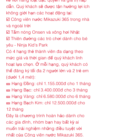
kế với hàng loạt đặc quyền và giá trị hấp 
dẫn. Quý khách sẽ được tận hưởng lợi ích 
không giới hạn các hoạt động tại:
☑️ Công viên nước Mikazuki 365 trong nhà 
và ngoài trời
☑️ Tắm nóng Onsen và xông hơi Nhật
☑️ Thiên đường các trò chơi dành cho bé 
yêu - Ninja Kid's Park
Có 4 hạng thẻ thành viên đa dạng theo 
mức giá và thời gian để quý khách linh 
hoạt lựa chọn. Ở mỗi hạng, quý khách có 
thể đăng ký tối đa 2 người lớn và 2 trẻ em 
(dưới 1,4 mét):
🎫 Hạng Đồng: chỉ 1.155.000đ cho 1 tháng
🎫 Hạng Bạc: chỉ 3.400.000đ cho 3 tháng
🎫 Hạng Vàng: chỉ 6.580.000đ cho 6 tháng
🎫 Hạng Bạch Kim: chỉ 12.500.000đ cho 
12 tháng
Đây là chương trình hoàn hảo dành cho 
các gia đình, nhóm bạn hay bất kỳ ai 
muốn trải nghiệm những điều tuyệt vời 
nhất của Công viên nước Mikazuki 365. 